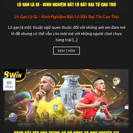
Sân chơi cá độ thể thao lành mạnh
Lô Gan Là Gì – Kinh Nghiệm Bắt Lô Bất Bại Từ Cao Thủ
Ước tính trung bình mỗi ngày tại chuyên mục Thể thao
Lô gan là một thuật ngữ quen thuộc đối với những anh em đam mê
diễn ra +1000 sự kiện hấp dẫn khắp châu lục. Nút “live”
lô đề nhưng có thể vẫn còn mới mẻ với những người chơi chưa
cho phép bet thủ theo dõi trực tiếp trận đấu từ link chất
từng trải [...]
lượng, hình ảnh sắc nét cùng âm thanh sống động.
XEM THÊM
Bet thủ thỏa mãn đam mê thể thao khi đứng trước danh
sách dài bộ môn cá cược tại đây. Làng thể thao thế giới
có gì HOT, trận đấu nào đang diễn ra đều xuất hiện ngay
bảng kèo cá độ.
05
Th11
Bộ môn: Bóng Đá, Bóng Nước, Bóng Rổ, Thể thao ảo,
Quyền Anh, Võ Thuật, Đua Xe, Golf, Bida, Bơi Lội…
Giải đấu: Euro, Ngoại Hạng Anh, World Cup, NBA,
AFF Cup, FIFA, Seagame, V. League.
Hệ thống kèo: Châu Âu, châu Á, Tài Xỉu, cược rung, thẻ