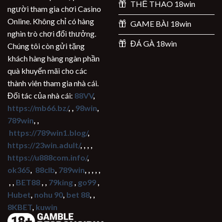
THỂ THAO 18win
người tham gia chơi Casino
đặc điểm “gây nghiện” cho hội viên như sau:
Online. Không chỉ có hàng
GAME BÀI 18win
Sản phẩm đa dạng chủ đề từ biểu tượng game bài, cổ
nghìn trò chơi đổi thưởng.
ĐÁ GÀ 18win
tích, hoa quả đến các thế giới thần thoại Hy Lạp, cuộc
Chúng tôi còn gửi tặng
chiến khoa học viễn tưởng…
khách hàng hàng ngàn phần
quà khuyến mãi cho các
Cung cấp bởi các nhà phát hành có chứng nhận kiểm
thành viên tham gia nhà cái.
chứng kết quả ngẫu nhiên 100%: JiLi, CQ9, JDB, KA,
Đối tác của nhà cái:
88VV
,
PS…
https://mb66.bz/
, ,
98win
,
Tỷ lệ RTP trung bình trong khoảng 96% – 97%, xác
789win
, ,
suất nổ hũ cao.
https://789win1.blog/
,
https://23win.adult/
, , , ,
Đấu trường Esport khốc liệt
https://u888com.info/
,
Thể thao điện tử mới ra mắt nhưng rất nhanh thu hút sự
ok365
,
88clb
,
789win
, , , , ,
quan tâm đặc biệt là giới trẻ. Các trận đối kháng kịch tính,
, ,
BET88
, ,
79king
,
go99
,
quy tụ tinh anh làng game thế giới khiến hội viên
18win
Hubet
,
nohu 90
,
bet 88
, ,
đứng ngồi không yên.
8KBET
,
kuwin