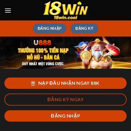
Skip
to
content
ĐĂNG NHẬP
ĐĂNG KÝ
NẠP ĐẦU NHẬN NGAY 88K
ĐĂNG KÝ NGAY
ĐĂNG NHẬP