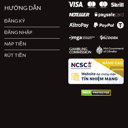
HƯỚNG DẪN
ĐĂNG KÝ
ĐĂNG NHẬP
NẠP TIỀN
RÚT TIỀN