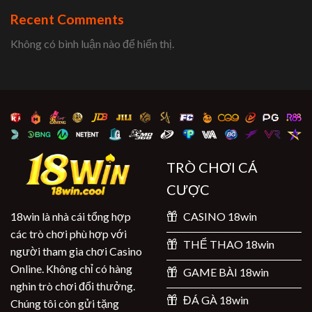
Recent Comments
Không có bình luận nào để hiển thị.
TRÒ CHƠI CÁ
CƯỢC
18win là nhà cái tổng hợp
CASINO 18win
các trò chơi phù hợp với
THỂ THAO 18win
người tham gia chơi Casino
Online. Không chỉ có hàng
GAME BÀI 18win
nghìn trò chơi đổi thưởng.
ĐÁ GÀ 18win
Chúng tôi còn gửi tặng