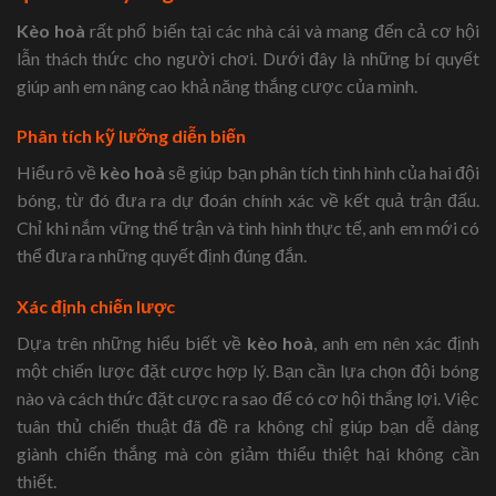
Kèo hoà
rất phổ biến tại các nhà cái và mang đến cả cơ hội
lẫn thách thức cho người chơi. Dưới đây là những bí quyết
giúp anh em nâng cao khả năng thắng cược của mình.
Phân tích kỹ lưỡng diễn biến
Hiểu rõ về
kèo hoà
sẽ giúp bạn phân tích tình hình của hai đội
bóng, từ đó đưa ra dự đoán chính xác về kết quả trận đấu.
Chỉ khi nắm vững thế trận và tình hình thực tế, anh em mới có
thể đưa ra những quyết định đúng đắn.
Xác định chiến lược
Dựa trên những hiểu biết về
kèo hoà
, anh em nên xác định
một chiến lược đặt cược hợp lý. Bạn cần lựa chọn đội bóng
nào và cách thức đặt cược ra sao để có cơ hội thắng lợi. Việc
tuân thủ chiến thuật đã đề ra không chỉ giúp bạn dễ dàng
giành chiến thắng mà còn giảm thiểu thiệt hại không cần
thiết.