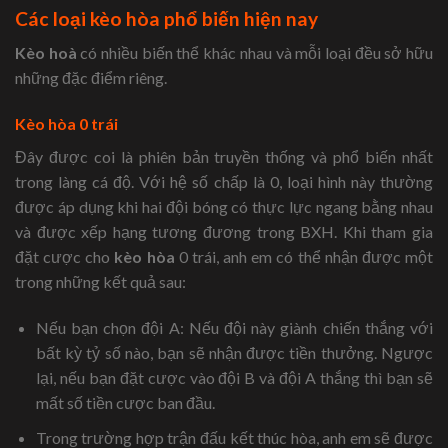
Các loại kèo hòa phổ biến hiện nay
Kèo hoà
có nhiều biến thể khác nhau và mỗi loại đều sở hữu
những đặc điểm riêng.
Kèo hòa 0 trái
Đây được coi là phiên bản truyền thống và phổ biến nhất
trong làng cá độ. Với hệ số chấp là 0, loại hình này thường
được áp dụng khi hai đội bóng có thực lực ngang bằng nhau
và được xếp hạng tương đương trong BXH. Khi tham gia
đặt cược cho
kèo hòa
0 trái, anh em có thể nhận được một
trong những kết quả sau:
Nếu bạn chọn đội A: Nếu đội này giành chiến thắng với
bất kỳ tỷ số nào, bạn sẽ nhận được tiền thưởng. Ngược
lại, nếu bạn đặt cược vào đội B và đội A thắng thì bạn sẽ
mất số tiền cược ban đầu.
Trong trường hợp trận đấu kết thúc hòa, anh em sẽ được