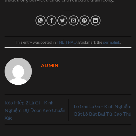
This entry was posted in
THỂ THAO
. Bookmark the
permalink
.
ADMIN
Kèo Hiệp 2 Là Gì – Kinh
Lô Gan Là Gì – Kinh Nghiệm
Nghiệm Dự Đoán Kèo Chuẩn
Bắt Lô Bất Bại Từ Cao Thủ
Xác