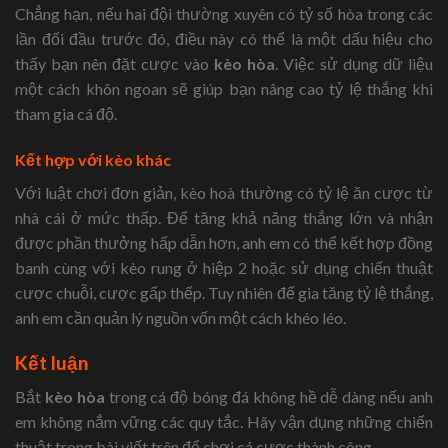
Chẳng hạn, nếu hai đội thường xuyên có tỷ số hòa trong các
lần đối đầu trước đó, điều này có thể là một dấu hiệu cho
thấy bạn nên đặt cược vào
kèo hòa
. Việc sử dụng dữ liệu
một cách khôn ngoan sẽ giúp bạn nâng cao tỷ lệ thắng khi
tham gia cá độ.
Kết hợp với kèo khác
Với luật chơi đơn giản, kèo hoà thường có tỷ lệ ăn cược từ
nhà cái ở mức thấp. Để tăng khả năng thắng lớn và nhận
được phần thưởng hấp dẫn hơn, anh em có thể kết hợp đồng
banh cùng với kèo rung ở hiệp 2 hoặc sử dụng chiến thuật
cược chuỗi, cược gấp thếp. Tuy nhiên để gia tăng tỷ lệ thắng,
anh em cần quản lý nguồn vốn một cách khéo léo.
Kết luận
Bắt
kèo hòa
trong cá độ bóng đá không hề dễ dàng nếu anh
em không nắm vững các quy tắc. Hãy vận dụng những chiến
thuật trong bài viết trên để chơi cá cược thành công.