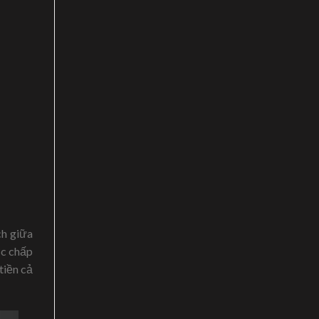
ch giữa
ợc chấp
tiền cả