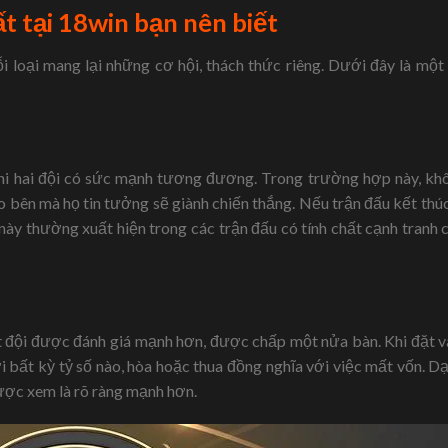
ất tại 18win bạn nên biết
i loại mang lại những cơ hội, thách thức riêng. Dưới đây là một 
 khi hai đội có sức mạnh tương đương. Trong trường hợp này, kh
 bên mà họ tin tưởng sẽ giành chiến thắng. Nếu trận đấu kết thúc
này thường xuất hiện trong các trận đấu có tính chất cạnh tranh c
t đội được đánh giá mạnh hơn, được chấp một nửa bàn. Khi đặt 
ới bất kỳ tỷ số nào, hòa hoặc thua đồng nghĩa với việc mất vốn. D
ược xem là rõ ràng mạnh hơn.