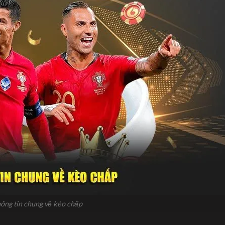
ông tin chung về kèo chấp