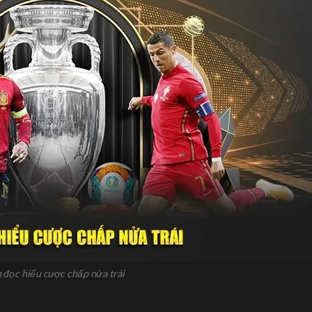
 đọc hiểu cược chấp nửa trái