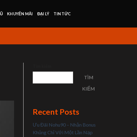
HŨ
KHUYẾN MÃI
ĐẠI LÝ
TIN TỨC
Tìm kiếm
TÌM
KIẾM
Recent Posts
Ưu Đãi Nohu90 – Nhận Bonus
Khủng Chỉ Với Một Lần Nạp