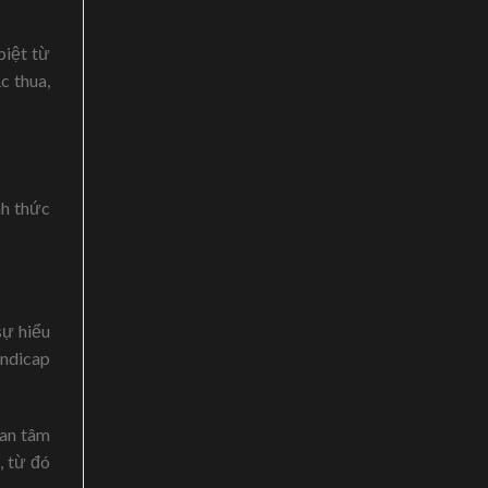
biệt từ
c thua,
nh thức
sự hiểu
andicap
 an tâm
, từ đó