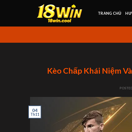
Skip
to
TRANG CHỦ
HƯ
content
Kèo Chấp Khái Niệm Và
POSTE
04
Th11